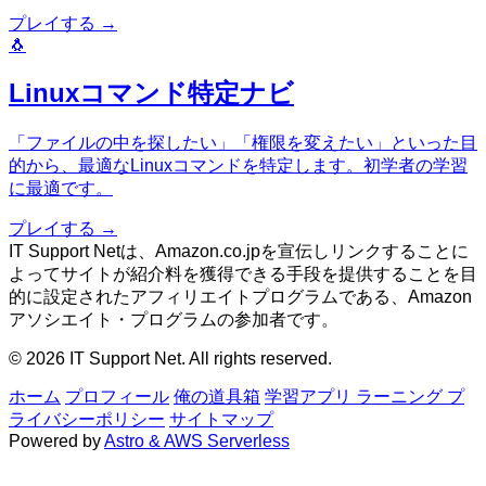
プレイする
→
🐧
Linuxコマンド特定ナビ
「ファイルの中を探したい」「権限を変えたい」といった目
的から、最適なLinuxコマンドを特定します。初学者の学習
に最適です。
プレイする
→
IT Support Netは、Amazon.co.jpを宣伝しリンクすることに
よってサイトが紹介料を獲得できる手段を提供することを目
的に設定されたアフィリエイトプログラムである、Amazon
アソシエイト・プログラムの参加者です。
© 2026 IT Support Net. All rights reserved.
ホーム
プロフィール
俺の道具箱
学習アプリ
ラーニング
プ
ライバシーポリシー
サイトマップ
Powered by
Astro & AWS Serverless