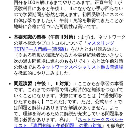
回分を100％解けるまでやりこみます。正直午前Ⅰが
受験科目にあると午後Ⅰ、Ⅱになかなか手が回らない
ので学習期間が必然と増えます。初回受験時にネスペ
自体は落ちましたが、午前Ⅰ免除を取得できたことが
地味に合格に近づいた可能性は高いです。
基礎知識の習得（午前Ⅱ対策）
: まずは、ネットワーク
の基本概念やプロトコルについて『
マスタリング
TCP/IP―入門編―(第6版)
』をひととおり読み込む。
（※ある程度の知識がある方や実務経験者はいきなり
次の過去問道場に進むのもありです）あとは午前対策
の鉄板である
ネットワークスペシャリスト過去問道場
を徹底的にやりこみました。
問題演習（午後Ⅰ、Ⅱ対策）
：ここからが学習の本番
です。これまでの学習で得た断片的な知識をつなげて
いくことになります。実際にすることは【**過去問を
ひたすら解く】**これだけです。ただ、公式サイトで
は問題と解答はありますが解説がありません。よっ
て、理解を深めるために解説が充実している問題集を
選ぶ必要があります。私は、『
ネットワークスペシャ
リスト 「専門知識＋午後問題」の重点対策
』を徹底的