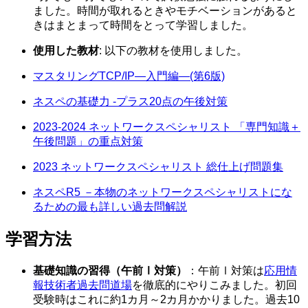
ました。時間が取れるときやモチベーションがあると
きはまとまって時間をとって学習しました。
使用した教材
: 以下の教材を使用しました。
マスタリングTCP/IP―入門編―(第6版)
ネスペの基礎力 -プラス20点の午後対策
2023-2024 ネットワークスペシャリスト 「専門知識＋
午後問題」の重点対策
2023 ネットワークスペシャリスト 総仕上げ問題集
ネスペR5 －本物のネットワークスペシャリストにな
るための最も詳しい過去問解説
学習方法
基礎知識の習得（午前Ⅰ対策）
：午前Ⅰ対策は
応用情
報技術者過去問道場
を徹底的にやりこみました。初回
受験時はこれに約1カ月～2カ月かかりました。過去10