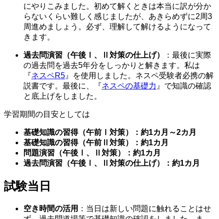
にやりこみました。初めて解くときは本当に訳が分か
らないくらい難しく感じましたが、あきらめずに2周3
周進めましょう。必ず、理解して解けるようになって
きます。
過去問演習（午後Ⅰ、Ⅱ対策の仕上げ）
：最後に実際
の過去問を過去5年分をしっかりと解きます。私は
『
ネスペR5
』を使用しました。ネスペ受験者必携の解
説書です。最後に、『
ネスペの基礎力
』で知識の確認
と底上げをしました。
学習期間の目安としては
基礎知識の習得（午前Ⅰ対策）：約1カ月～2カ月
基礎知識の習得（午前Ⅱ対策）：約1カ月
問題演習（午後Ⅰ、Ⅱ対策）：約1カ月
過去問演習（午後Ⅰ、Ⅱ対策の仕上げ）：約1カ月
試験当日
空き時間の活用
：当日は新しい問題に触れることはせ
ず、過去問道場等で基礎知識の確認をしました。ま